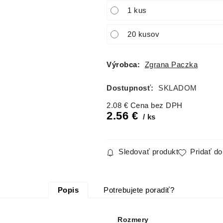
1 kus
20 kusov
Výrobca:
Zgrana Paczka
Dostupnosť:
SKLADOM
2.08
€
Cena bez DPH
2.56
€
ks
Sledovať produkt
Pridať d
Popis
Potrebujete poradiť?
Rozmery