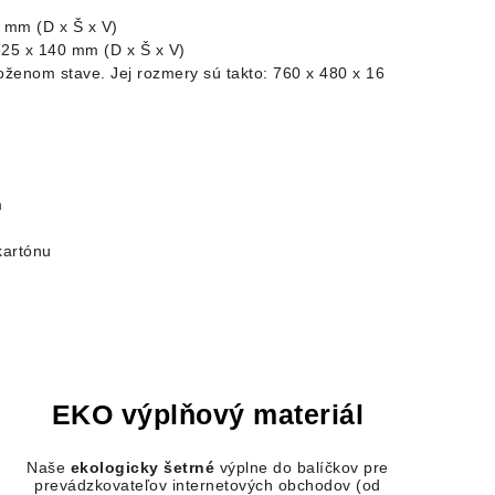
mm
(D x Š x V)
25 x 140 mm (D x Š x V)
oženom stave. Jej rozmery sú takto: 760 x 480 x 16
m
kartónu
EKO výplňový materiál
Naše
ekologicky šetrné
výplne do
balíčkov pre
prevádzkovateľov internetových obchodov
(od