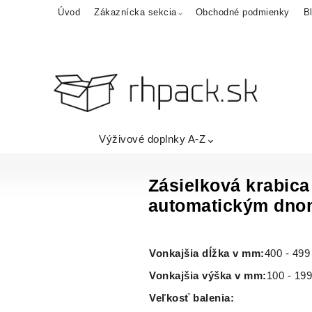
Úvod
Zákaznícka sekcia
Obchodné podmienky
B
Výživové doplnky A-Z
Zásielková krabica
automatickým dno
Vonkajšia dĺžka v mm:
400 - 49
Vonkajšia výška v mm:
100 - 19
Veľkosť balenia
: