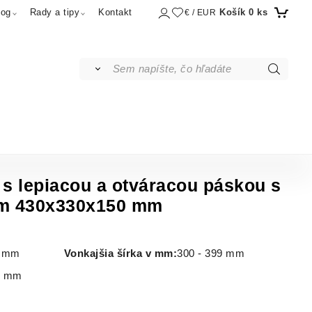
Košík
0
ks
log
Rady a tipy
Kontakt
€ / EUR
 s lepiacou a otváracou páskou s
m 430x330x150 mm
9 mm
Vonkajšia šírka v mm:
300 - 399 mm
9 mm