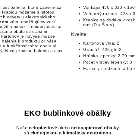
losť balenia, ktoré zaberie až
Vonkajší 43
0 x 330 x 150
o krabicu môžeme s istotou
Vnútorný rozmer:
425
x 3
ch odvetviu elektronického
Krabica sa dodáva v rozl
dnom
vám umožňujú vytvoriť
mm (D x Š x V)
užitia pások. Lepiaci pásik na
áranie obalu sú ďalšími
Kvalita
 kartónov je navyše možné
balenia k produktu prináša
Kartónová vlna: B
ka a funkčnosť tohto obalu si
Gramáž: 425 g/m2
rýchlosť procesu balenia a chce
Hrúbka lepenky: 2,70 m
Počet vrstiev lepenky: 3
Farba: prirodzená farba 
EKO bublinkové obálky
Naše
celoplastové
alebo
celopapierové obálky
sú
ekologickou a klimaticky neutrálnou