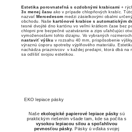
Estetika porovnateľná s ozdobnými krabicami
+ rých
3x menej času
ako v prípade chlopňových krabíc. Tút
nazvať
Mercedesom
medzi zásielkovými obalmi určený
obchodu. Naše
kartónové krabice s automatickým 
tesné dvojité dno kartónu vo veľmi krátkom čase bez po
chlopni pre bezpečné uzatváranie a zips uľahčujúci otv
vymoženosťami tohto dizajnu. Vo vybraných rozmeroch
nastaviť výšku
v rozsahu 40 mm, prispôsobenie výšky 
výraznú úsporu spotreby výplňového materiálu
. Esteti
nachádza priaznivcov v každej predajni, ktorá dbá na 
sa odlíšiť svojou estetikou.
EKO lepiace pásky
Naše
ekologické papierové lepiace pásky
sú
praktickým riešením všade tam, kde sa počíta s
vysokou lepiacou silou a spoľahlivou
pevnosťou pásky
. Pásky ú vďaka svojej