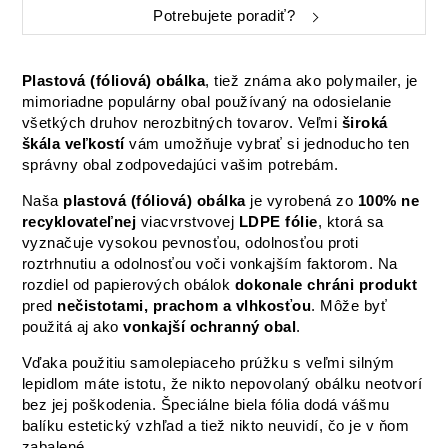
Potrebujete poradiť?
Plastová (fóliová) obálka
, tiež známa ako polymailer, je
mimoriadne populárny obal používaný na odosielanie
všetkých druhov nerozbitných tovarov. Veľmi
široká
škála veľkostí
vám umožňuje vybrať si jednoducho ten
správny obal zodpovedajúci vašim potrebám.
Naša
plastová (fóliová) obálka
je vyrobená zo
100% ne
recyklovateľnej
viacvrstvovej
LDPE fólie
, ktorá sa
vyznačuje vysokou pevnosťou, odolnosťou proti
roztrhnutiu a odolnosťou voči vonkajším faktorom. Na
rozdiel od papierových obálok
dokonale chráni produkt
pred
nečistotami, prachom a vlhkosťou
. Môže byť
použitá aj ako
vonkajší ochranný obal
.
Vďaka použitiu samolepiaceho prúžku s veľmi silným
lepidlom máte istotu, že nikto nepovolaný obálku neotvorí
bez jej poškodenia. Špeciálne biela fólia dodá vášmu
balíku estetický vzhľad a tiež nikto neuvidí, čo je v ňom
zabalené.