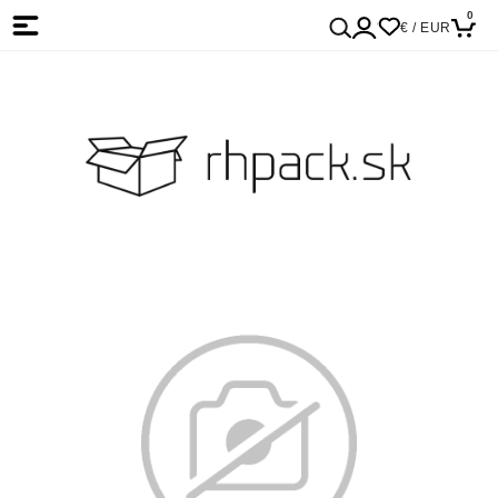
0
€ / EUR