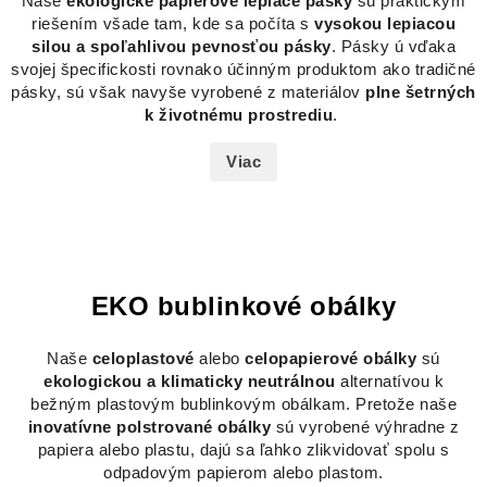
Naše
ekologické papierové lepiace pásky
sú praktickým
riešením všade tam, kde sa počíta s
vysokou lepiacou
silou a spoľahlivou pevnosťou pásky
. Pásky ú vďaka
svojej špecifickosti rovnako účinným produktom ako tradičné
pásky, sú však navyše vyrobené z materiálov
plne šetrných
k životnému prostrediu
.
Viac
EKO bublinkové obálky
Naše
celoplastové
alebo
celopapierové obálky
sú
ekologickou a klimaticky neutrálnou
alternatívou k
bežným plastovým bublinkovým obálkam. Pretože naše
inovatívne polstrované obálky
sú vyrobené výhradne z
papiera alebo plastu, dajú sa ľahko zlikvidovať spolu s
odpadovým papierom alebo plastom.