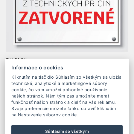
RH PACK s.r.o.
Mierová 163/48
Informace o cookies
937 01 Želiezovce
Kliknutím na tlačidlo Súhlasím zo všetkým sa uložia
Slovenská republika
technické, analytické a marketingové súbory
IČO: 54 852 676
cookie, čo vám umožní pohodlné používanie
DIČ: 2121801605
našich stránok. Nám tým zas umožníte merať
IČ DPH: SK2121801605
funkčnosť našich stránok a cieliť na vás reklamu.
Svoje preferencie môžete ľahko upraviť kliknutím
tel.: +421 940 634 446
na Nastavenie súborov cookie.
e-mail: info@rhpack.sk
Súhlasím so všetkým