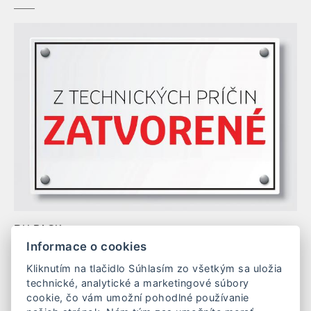
RH PACK s.r.o.
Mierová 163/48
Informace o cookies
937 01 Želiezovce
Kliknutím na tlačidlo Súhlasím zo všetkým sa uložia
Slovenská republika
technické, analytické a marketingové súbory
IČO: 54 852 676
cookie, čo vám umožní pohodlné používanie