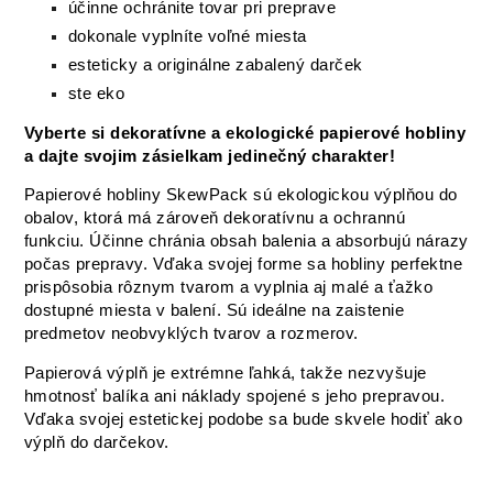
účinne ochránite tovar pri preprave
dokonale vyplníte voľné miesta
esteticky a originálne zabalený darček
ste eko
Vyberte si dekoratívne a ekologické papierové hobliny
a dajte svojim zásielkam jedinečný charakter!
Papierové hobliny SkewPack sú ekologickou výplňou do
obalov, ktorá má zároveň dekoratívnu a ochrannú
funkciu. Účinne chránia obsah balenia a absorbujú nárazy
počas prepravy. Vďaka svojej forme sa hobliny perfektne
prispôsobia rôznym tvarom a vyplnia aj malé a ťažko
dostupné miesta v balení. Sú ideálne na zaistenie
predmetov neobvyklých tvarov a rozmerov.
Papierová výplň je extrémne ľahká, takže nezvyšuje
hmotnosť balíka ani náklady spojené s jeho prepravou.
Vďaka svojej estetickej podobe sa bude skvele hodiť ako
výplň do darčekov.