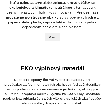
Naše
celoplastové
alebo
celopapierové obálky
sú
ekologickou a klimaticky neutrálnou
alternatívou k
bežným plastovým bublinkovým obálkam. Pretože naše
inovatívne polstrované obálky
sú vyrobené výhradne z
papiera alebo plastu, dajú sa ľahko zlikvidovať spolu s
odpadovým papierom alebo plastom.
Viac
EKO výplňový materiál
Naše
ekologicky šetrné
výplne do
balíčkov pre
prevádzkovateľov internetových obchodov
(od začiatočníkov
až po profesionálov v e-commerce podnikaní), ako aj
pre
súkromnú prepravu balíkov. Výplne zo 100% recyklovaného
papiera bez pridania čerstvých vlákien, optických zjasňovačov
alebo škodlivých apretačných činidiel.