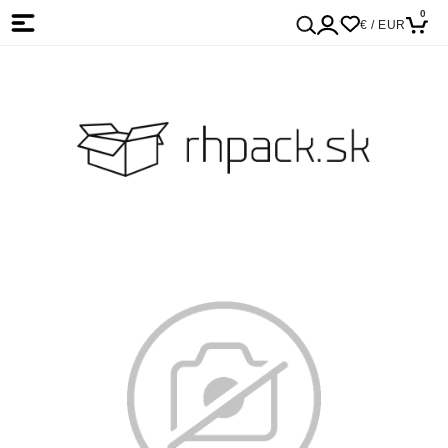
0
€ / EUR