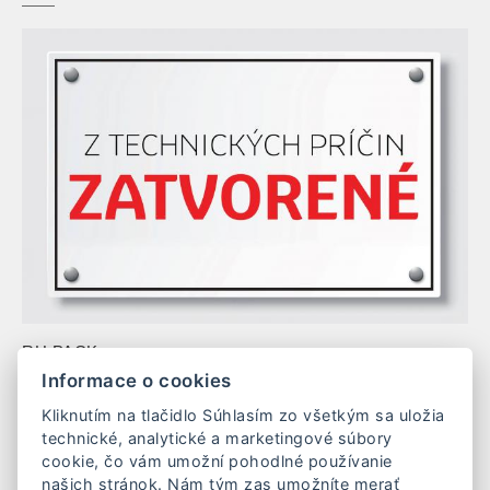
RH PACK s.r.o.
Mierová 163/48
Informace o cookies
937 01 Želiezovce
Kliknutím na tlačidlo Súhlasím zo všetkým sa uložia
Slovenská republika
technické, analytické a marketingové súbory
IČO: 54 852 676
cookie, čo vám umožní pohodlné používanie
DIČ: 2121801605
našich stránok. Nám tým zas umožníte merať