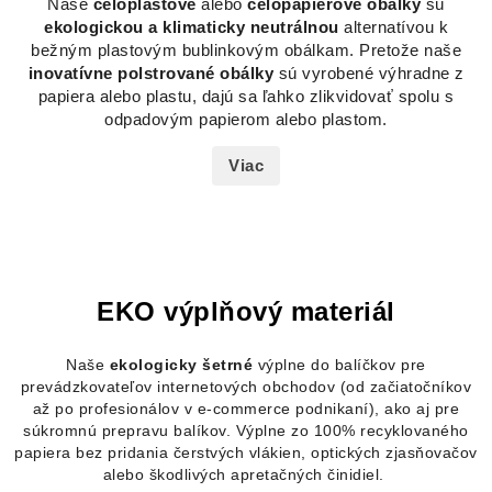
Naše
celoplastové
alebo
celopapierové obálky
sú
ekologickou a klimaticky neutrálnou
alternatívou k
bežným plastovým bublinkovým obálkam. Pretože naše
inovatívne polstrované obálky
sú vyrobené výhradne z
papiera alebo plastu, dajú sa ľahko zlikvidovať spolu s
odpadovým papierom alebo plastom.
Viac
EKO výplňový materiál
Naše
ekologicky šetrné
výplne do
balíčkov pre
prevádzkovateľov internetových obchodov
(od začiatočníkov
až po profesionálov v e-commerce podnikaní), ako aj
pre
súkromnú prepravu balíkov. Výplne zo 100% recyklovaného
papiera bez pridania čerstvých vlákien, optických zjasňovačov
alebo škodlivých apretačných činidiel.