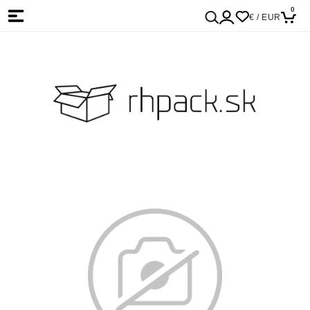
0
€ / EUR