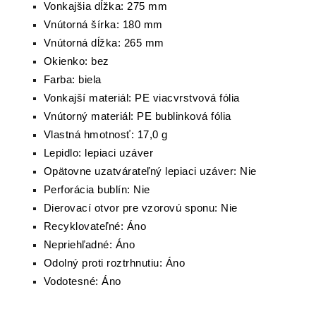
Vonkajšia dĺžka: 275 mm
Vnútorná šírka: 180 mm
Vnútorná dĺžka: 265 mm
Okienko: bez
Farba: biela
Vonkajší materiál: PE viacvrstvová fólia
Vnútorný materiál: PE bublinková fólia
Vlastná hmotnosť: 17,0 g
Lepidlo: lepiaci uzáver
Opätovne uzatvárateľný lepiaci uzáver: Nie
Perforácia bublín: Nie
Dierovací otvor pre vzorovú sponu: Nie
Recyklovateľné: Áno
Nepriehľadné: Áno
Odolný proti roztrhnutiu: Áno
Vodotesné: Áno