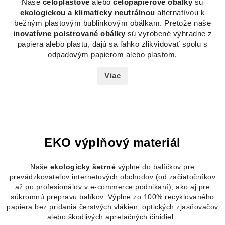
Naše
celoplastové
alebo
celopapierové obálky
sú
ekologickou a klimaticky neutrálnou
alternatívou k
bežným plastovým bublinkovým obálkam. Pretože naše
inovatívne polstrované obálky
sú vyrobené výhradne z
papiera alebo plastu, dajú sa ľahko zlikvidovať spolu s
odpadovým papierom alebo plastom.
Viac
EKO výplňový materiál
Naše
ekologicky šetrné
výplne do
balíčkov pre
prevádzkovateľov internetových obchodov
(od začiatočníkov
až po profesionálov v e-commerce podnikaní), ako aj
pre
súkromnú prepravu balíkov. Výplne zo 100% recyklovaného
papiera bez pridania čerstvých vlákien, optických zjasňovačov
alebo škodlivých apretačných činidiel.