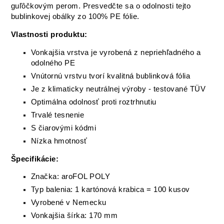
guľôčkovým perom. Presvedčte sa o odolnosti tejto
bublinkovej obálky zo 100% PE fólie.
Vlastnosti produktu:
Vonkajšia vrstva je vyrobená z nepriehľadného a
odolného PE
Vnútornú vrstvu tvorí kvalitná bublinková fólia
Je z klimaticky neutrálnej výroby - testované TÜV
Optimálna odolnosť proti roztrhnutiu
Trvalé tesnenie
S čiarovými kódmi
Nízka hmotnosť
Špecifikácie:
Značka: aroFOL POLY
Typ balenia: 1 kartónová krabica = 100 kusov
Vyrobené v Nemecku
Vonkajšia šírka: 170 mm