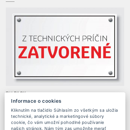
RH PACK s.r.o.
Mierová 163/48
Informace o cookies
937 01 Želiezovce
Kliknutím na tlačidlo Súhlasím zo všetkým sa uložia
Slovenská republika
technické, analytické a marketingové súbory
IČO: 54 852 676
cookie, čo vám umožní pohodlné používanie
DIČ: 2121801605
našich stránok. Nám tým zas umožníte merať