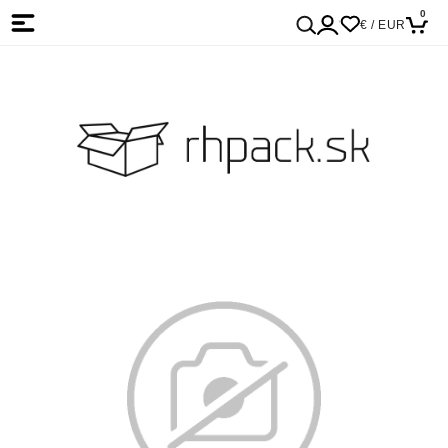
0
€ / EUR