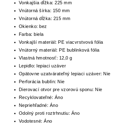
Vonkajšia dĺžka: 225 mm
Vnútorná šírka: 150 mm
Vnútorná dĺžka: 215 mm
Okienko: bez
Farba: biela
Vonkajší materiál: PE viacvrstvová fólia
Vnútorný materiál: PE bublinková fólia
Vlastná hmotnosť: 12,0 g
Lepidlo: lepiaci uzáver
Opätovne uzatvárateľný lepiaci uzáver: Nie
Perforácia bublín: Nie
Dierovací otvor pre vzorovú sponu: Nie
Recyklovateľné: Áno
Nepriehľadné: Áno
Odolný proti roztrhnutiu: Áno
Vodotesné: Áno